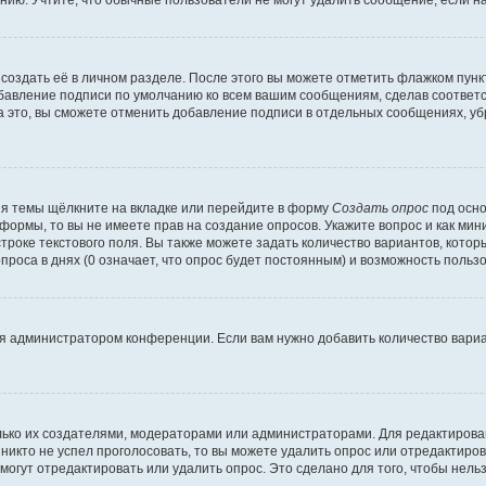
ию. Учтите, что обычные пользователи не могут удалить сообщение, если на 
создать её в личном разделе. После этого вы можете отметить флажком пун
обавление подписи по умолчанию ко всем вашим сообщениям, сделав соотве
а это, вы сможете отменить добавление подписи в отдельных сообщениях, у
я темы щёлкните на вкладке или перейдите в форму
Создать опрос
под осно
 формы, то вы не имеете прав на создание опросов. Укажите вопрос и как ми
троке текстового поля. Вы также можете задать количество вариантов, котор
оса в днях (0 означает, что опрос будет постоянным) и возможность пользо
я администратором конференции. Если вам нужно добавить количество вари
только их создателями, модераторами или администраторами. Для редактиров
 никто не успел проголосовать, то вы можете удалить опрос или отредактиров
огут отредактировать или удалить опрос. Это сделано для того, чтобы нель