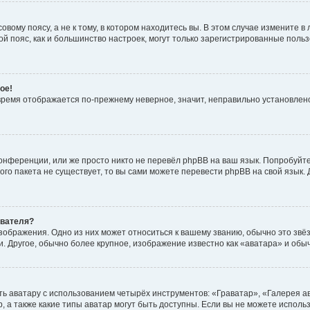
вому поясу, а не к тому, в котором находитесь вы. В этом случае измените в 
овой пояс, как и большинство настроек, могут только зарегистрированные пол
ое!
о время отображается по-прежнему неверное, значит, неправильно установле
онференции, или же просто никто не перевёл phpBB на ваш язык. Попробуйт
вого пакета не существует, то вы сами можете перевести phpBB на свой язы
ователя?
зображения. Одно из них может относиться к вашему званию, обычно это звёзд
. Другое, обычно более крупное, изображение известно как «аватара» и обы
ь аватару с использованием четырёх инструментов: «Граватар», «Галерея а
, а также какие типы аватар могут быть доступны. Если вы не можете испол