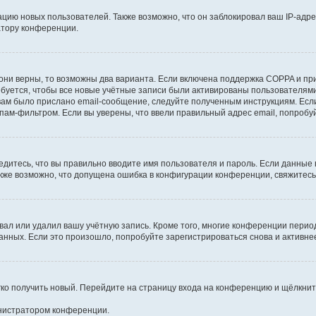
ию новых пользователей. Также возможно, что он заблокировал ваш IP-адре
атору конференции.
они верны, то возможны два варианта. Если включена поддержка COPPA и при 
уется, чтобы все новые учётные записи были активированы пользователями
ам было прислано email-сообщение, следуйте полученным инструкциям. Если
пам-фильтром. Если вы уверены, что ввели правильный адрес email, попробу
едитесь, что вы правильно вводите имя пользователя и пароль. Если данные
Также возможно, что допущена ошибка в конфигурации конференции, свяжитес
вал или удалил вашу учётную запись. Кроме того, многие конференции перио
ных. Если это произошло, попробуйте зарегистрироваться снова и активнее 
егко получить новый. Перейдите на страницу входа на конференцию и щёлкни
инистратором конференции.