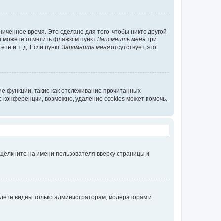
иченное время. Это сделано для того, чтобы никто другой
вы можете отметить флажком пункт
Запомнить меня
при
те и т. д. Если пункт
Запомнить меня
отсутствует, это
ие функции, такие как отслеживание прочитанных
 конференции, возможно, удаление cookies может помочь.
 щёлкните на имени пользователя вверху страницы и
будете видны только администраторам, модераторам и