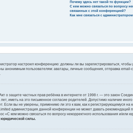
Почему здесь нет такой-то функции?
С кем можно связаться по вопросу н
связанных с этой конференцией?
Как мне связаться с администраторо
дминистратор настроил конференцию: должны ли вы зарегистрироваться, чтобы
 анонимным пользователям: аватары, личные сообщения, отправка email-сооб
.
 или Акт о защите частных прав ребёнка в интернете от 1998 г. — это закон Со
т, иметь на это письменное согласие родителей. Допустимо наличие иного
 Если вы не уверены, применимо ли это к вам, как к регистрирующемуся на 
Limited администрация данной конференции не может давать рекомендаций 
ос «С кем можно связаться по вопросу некорректного использования и/или ю
т юридической силы.