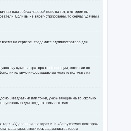
личных настройках часовой пояс на тот, в котором вы
ьзователи. Если вы не зарегистрированы, то сейчас удачный
но время на сервере. Уведомите администратора для
е узнать у администратора конференции, может ли он
к. Дополнительную информацию вы можете получить на
очки, квадратики или точки, указывающие на то, сколько
чно уникально для каждого пользователя.
ватар», «Удалённая аватара» или «Загружаемая аватара».
ьзовать аватары, свяжитесь с администратором