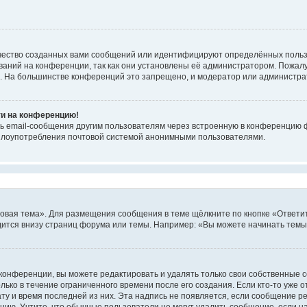
чество созданных вами сообщений или идентифицируют определённых польз
аний на конференции, так как они установлены её администратором. Пожал
е. На большинстве конференций это запрещено, и модератор или администра
ти на конференцию!
ь email-сообщения другим пользователям через встроенную в конференцию ф
ь злоупотребления почтовой системой анонимными пользователями.
овая тема». Для размещения сообщения в теме щёлкните по кнопке «Ответит
ится внизу страниц форума или темы. Например: «Вы можете начинать темы»
конференции, вы можете редактировать и удалять только свои собственные 
ько в течение ограниченного времени после его создания. Если кто-то уже 
дату и время последней из них. Эта надпись не появляется, если сообщение 