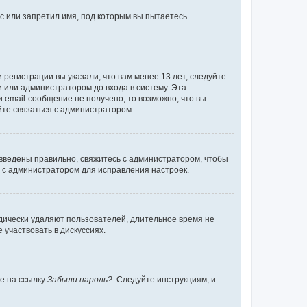
с или запретил имя, под которым вы пытаетесь
регистрации вы указали, что вам менее 13 лет, следуйте
 или администратором до входа в систему. Эта
 email-сообщение не получено, то возможно, что вы
йте связаться с администратором.
 введены правильно, свяжитесь с администратором, чтобы
ь с администратором для исправления настроек.
дически удаляют пользователей, длительное время не
участвовать в дискуссиях.
те на ссылку
Забыли пароль?
. Следуйте инструкциям, и