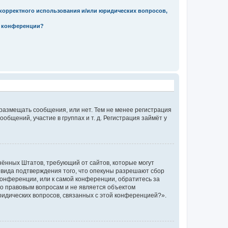
екорректного использования и/или юридических вопросов,
м конференции?
 размещать сообщения, или нет. Тем не менее регистрация
щений, участие в группах и т. д. Регистрация займёт у
единённых Штатов, требующий от сайтов, которые могут
 вида подтверждения того, что опекуны разрешают сбор
конференции, или к самой конференции, обратитесь за
по правовым вопросам и не является объектом
ридических вопросов, связанных с этой конференцией?».