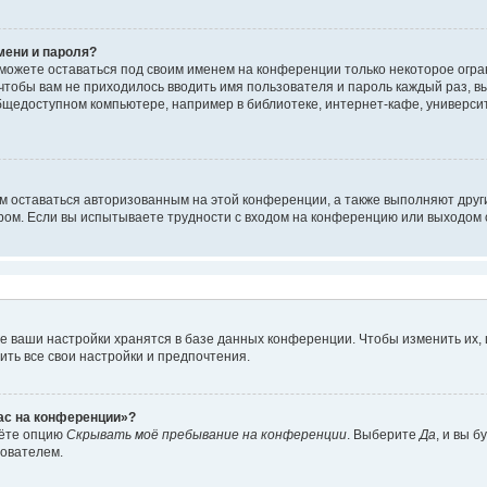
мени и пароля?
сможете оставаться под своим именем на конференции только некоторое огран
 чтобы вам не приходилось вводить имя пользователя и пароль каждый раз, 
щедоступном компьютере, например в библиотеке, интернет-кафе, университе
ам оставаться авторизованным на этой конференции, а также выполняют друг
ом. Если вы испытываете трудности с входом на конференцию или выходом с
е ваши настройки хранятся в базе данных конференции. Чтобы изменить их,
ить все свои настройки и предпочтения.
час на конференции»?
дёте опцию
Скрывать моё пребывание на конференции
. Выберите
Да
, и вы 
зователем.