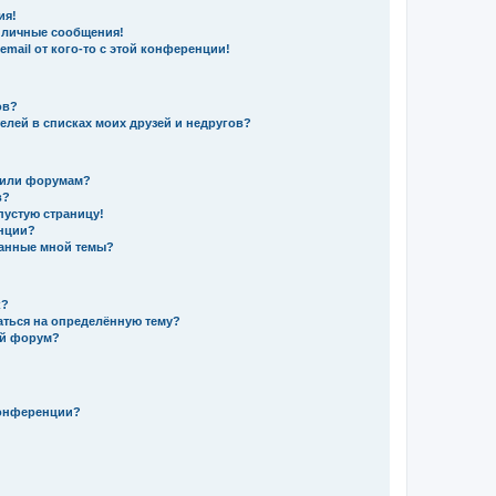
ия!
 личные сообщения!
mail от кого-то с этой конференции!
ов?
елей в списках моих друзей и недругов?
 или форумам?
в?
пустую страницу!
енции?
данные мной темы?
к?
аться на определённую тему?
ый форум?
конференции?