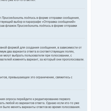
него уже кто-то ответил.
кт
Присоединить подпись
в форме отправки сообщения,
тствующий выбор в параграфе «Отправка сообщений»
брав флажок
Присоединить подпись
в форме отправки
вной формой для создания сообщения, в зависимости от
нимум два варианта ответа в соответствующих полях,
ые могут выбрать пользователи при голосовании, с
вателей изменять вариант, за который они проголосовали.
антов, превышающее это ограничение, свяжитесь с
ания опроса перейдите к редактированию первого
ать любой из вариантов ответа. Однако если кто-то уже
зя было менять варианты ответов во время голосования.