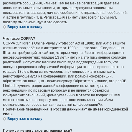
размещать сообщения, или нет. Тем не менее регистрация даёт вам
дополнительные возможности, которые недоступны анонимным
пользователям: аватары, личные сообщения, отправка email-сообщений,
участие в группах и т. д. Регистрация займёт у вас всего пару минут,
поэтому мы рекомендуем это сделать.
Вернуться к началу
Что такое COPPA?
COPPA (Children’s Online Privacy Protection Act of 1998), или Акт о защите
частных прав ребёнка в интернете от 1998 г. — это закон Соединённых
Штатов, требующий от сайтов, которые могут собирать информацию от
несовершеннолетних младше 13 лет, иметь на это письменное согласие
родителей. Допустимо наличие иного вида подтверждения того, что
опекуны разрешают сбор личной информации от несовершеннолетних
младше 13 лет. Если вы не уверены, применимо ли это к вам, как к
регистрирующемуся на конференции, или к самой конференции,
обратитесь за помощью к юрисконсульту. Обратите внимание, что phpBB
Limited администрация данной конференции не может давать
рекомендаций по правовым вопросам и не является объектом
юридических отношений, кроме указанных в ответе на вопрос «С кем
можно связаться по вопросу некорректного использования и/или
юридических вопросов, связанных с этой конференцией?».
Примечание переводчика: в России данный акт не имеет юридической
силы.
Вернуться к началу
Почему я не могу зарегистрироваться?