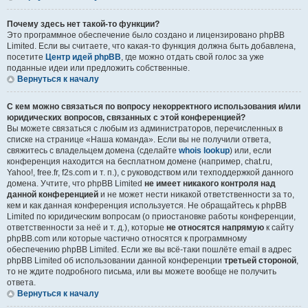
Почему здесь нет такой-то функции?
Это программное обеспечение было создано и лицензировано phpBB
Limited. Если вы считаете, что какая-то функция должна быть добавлена,
посетите
Центр идей phpBB
, где можно отдать свой голос за уже
поданные идеи или предложить собственные.
Вернуться к началу
С кем можно связаться по вопросу некорректного использования и/или
юридических вопросов, связанных с этой конференцией?
Вы можете связаться с любым из администраторов, перечисленных в
списке на странице «Наша команда». Если вы не получили ответа,
свяжитесь с владельцем домена (сделайте
whois lookup
) или, если
конференция находится на бесплатном домене (например, chat.ru,
Yahoo!, free.fr, f2s.com и т. п.), с руководством или техподдержкой данного
домена. Учтите, что phpBB Limited
не имеет никакого контроля над
данной конференцией
и не может нести никакой ответственности за то,
кем и как данная конференция используется. Не обращайтесь к phpBB
Limited по юридическим вопросам (о приостановке работы конференции,
ответственности за неё и т. д.), которые
не относятся напрямую
к сайту
phpBB.com или которые частично относятся к программному
обеспечению phpBB Limited. Если же вы всё-таки пошлёте email в адрес
phpBB Limited об использовании данной конференции
третьей стороной
,
то не ждите подробного письма, или вы можете вообще не получить
ответа.
Вернуться к началу