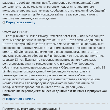
размещать сообщения, или нет. Тем не менее регистрация даёт вам
дополнительные возможности, которые недоступны анонимным
пользователям: аватары, личные сообщения, отправка email-сообщений,
участие в группах и т. д. Регистрация займёт у вас всего пару минут,
поэтому мы рекомендуем это сделать.
Вернуться к началу
Что такое COPPA?
COPPA (Children’s Online Privacy Protection Act of 1998), или Акт о защите
частных прав ребёнка в интернете от 1998 г. — это закон Соединённых
Штатов, требующий от сайтов, которые могут собирать информацию от
несовершеннолетних младше 13 лет, иметь на это письменное согласие
родителей. Допустимо наличие иного вида подтверждения того, что
опекуны разрешают сбор личной информации от несовершеннолетних
младше 13 лет. Если вы не уверены, применимо ли это к вам, как к
регистрирующемуся на конференции, или к самой конференции,
обратитесь за помощью к юрисконсульту. Обратите внимание, что phpBB
Limited администрация данной конференции не может давать
рекомендаций по правовым вопросам и не является объектом
юридических отношений, кроме указанных в ответе на вопрос «С кем
можно связаться по вопросу некорректного использования и/или
юридических вопросов, связанных с этой конференцией?».
Примечание переводчика: в России данный акт не имеет юридической
силы.
Вернуться к началу
Почему я не могу зарегистрироваться?