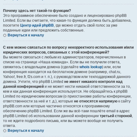
Почему здесь нет такой-то функции?
Это программное обеспечение было создано и лицензировано phpBB
Limited. Если вы считаете, что какая-то функция должна быть добавлена,
посетите
Центр идей phpBB
, где можно отдать свой голос за уже
поданные идеи или предложить собственные.
Вернуться к началу
С кем можно связаться по вопросу некорректного использования и/или
юридических вопросов, связанных с этой конференцией?
Вы можете связаться с любым из администраторов, перечисленных в
списке на странице «Наша команда». Если вы не получили ответа,
свяжитесь с владельцем домена (сделайте
whois lookup
) или, если
конференция находится на бесплатном домене (например, chat.ru,
Yahoo!, free.fr, f2s.com и т. п.), с руководством или техподдержкой данного
домена. Учтите, что phpBB Limited
не имеет никакого контроля над
данной конференцией
и не может нести никакой ответственности за то,
кем и как данная конференция используется. Не обращайтесь к phpBB
Limited по юридическим вопросам (о приостановке работы конференции,
ответственности за неё и т. д.), которые
не относятся напрямую
к сайту
phpBB.com или которые частично относятся к программному
обеспечению phpBB Limited. Если же вы всё-таки пошлёте email в адрес
phpBB Limited об использовании данной конференции
третьей стороной
,
то не ждите подробного письма, или вы можете вообще не получить
ответа.
Вернуться к началу