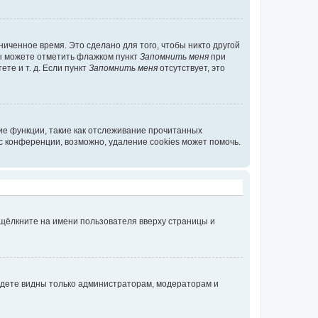
иченное время. Это сделано для того, чтобы никто другой
вы можете отметить флажком пункт
Запомнить меня
при
те и т. д. Если пункт
Запомнить меня
отсутствует, это
ие функции, такие как отслеживание прочитанных
 конференции, возможно, удаление cookies может помочь.
 щёлкните на имени пользователя вверху страницы и
будете видны только администраторам, модераторам и