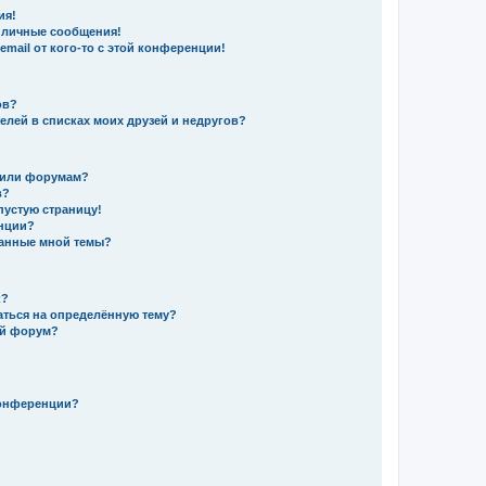
ия!
 личные сообщения!
mail от кого-то с этой конференции!
ов?
елей в списках моих друзей и недругов?
 или форумам?
в?
пустую страницу!
енции?
данные мной темы?
к?
аться на определённую тему?
ый форум?
конференции?