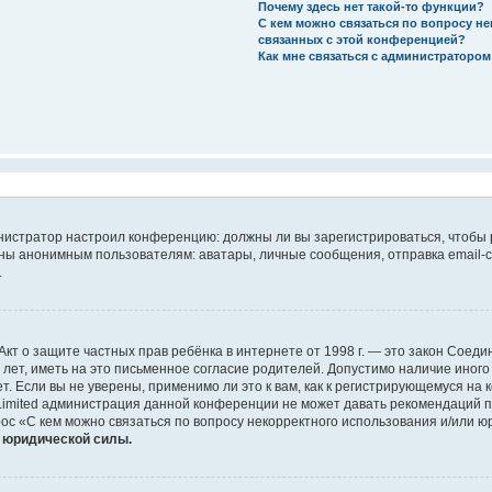
Почему здесь нет такой-то функции?
С кем можно связаться по вопросу н
связанных с этой конференцией?
Как мне связаться с администраторо
дминистратор настроил конференцию: должны ли вы зарегистрироваться, чтобы
 анонимным пользователям: аватары, личные сообщения, отправка email-сооб
.
 или Акт о защите частных прав ребёнка в интернете от 1998 г. — это закон Со
т, иметь на это письменное согласие родителей. Допустимо наличие иного
 Если вы не уверены, применимо ли это к вам, как к регистрирующемуся на 
Limited администрация данной конференции не может давать рекомендаций 
ос «С кем можно связаться по вопросу некорректного использования и/или ю
т юридической силы.