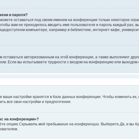
мени и пароля?
сможете оставаться под своим именем на конференции только некоторое огран
 чтобы вам не приходилось вводить имя пользователя и пароль каждый раз, 
щедоступном компьютере, например в библиотеке, интернет-кафе, университе
ам оставаться авторизованным на этой конференции, а также выполняют друг
ом. Если вы испытываете трудности с входом на конференцию или выходом с
е ваши настройки хранятся в базе данных конференции. Чтобы изменить их,
ить все свои настройки и предпочтения.
час на конференции»?
дёте опцию
Скрывать моё пребывание на конференции
. Выберите
Да
, и вы 
зователем.