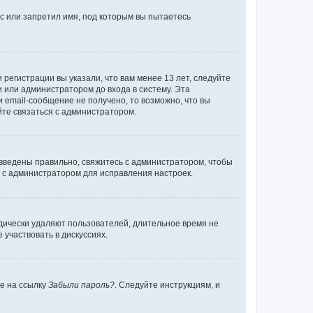
с или запретил имя, под которым вы пытаетесь
регистрации вы указали, что вам менее 13 лет, следуйте
 или администратором до входа в систему. Эта
 email-сообщение не получено, то возможно, что вы
йте связаться с администратором.
 введены правильно, свяжитесь с администратором, чтобы
ь с администратором для исправления настроек.
дически удаляют пользователей, длительное время не
участвовать в дискуссиях.
те на ссылку
Забыли пароль?
. Следуйте инструкциям, и