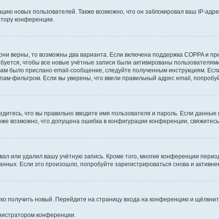
ию новых пользователей. Также возможно, что он заблокировал ваш IP-адре
атору конференции.
они верны, то возможны два варианта. Если включена поддержка COPPA и при 
уется, чтобы все новые учётные записи были активированы пользователями
ам было прислано email-сообщение, следуйте полученным инструкциям. Если
пам-фильтром. Если вы уверены, что ввели правильный адрес email, попробу
едитесь, что вы правильно вводите имя пользователя и пароль. Если данные
Также возможно, что допущена ошибка в конфигурации конференции, свяжитес
вал или удалил вашу учётную запись. Кроме того, многие конференции перио
ных. Если это произошло, попробуйте зарегистрироваться снова и активнее 
егко получить новый. Перейдите на страницу входа на конференцию и щёлкни
инистратором конференции.