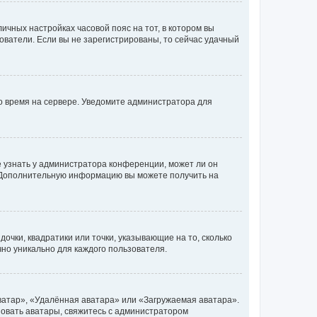
личных настройках часовой пояс на тот, в котором вы
ьзователи. Если вы не зарегистрированы, то сейчас удачный
но время на сервере. Уведомите администратора для
е узнать у администратора конференции, может ли он
к. Дополнительную информацию вы можете получить на
очки, квадратики или точки, указывающие на то, сколько
чно уникально для каждого пользователя.
ватар», «Удалённая аватара» или «Загружаемая аватара».
ьзовать аватары, свяжитесь с администратором