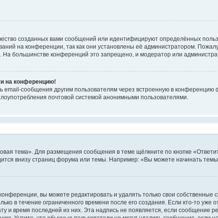
чество созданных вами сообщений или идентифицируют определённых польз
аний на конференции, так как они установлены её администратором. Пожал
е. На большинстве конференций это запрещено, и модератор или администра
ти на конференцию!
ь email-сообщения другим пользователям через встроенную в конференцию ф
ь злоупотребления почтовой системой анонимными пользователями.
овая тема». Для размещения сообщения в теме щёлкните по кнопке «Ответит
ится внизу страниц форума или темы. Например: «Вы можете начинать темы»
конференции, вы можете редактировать и удалять только свои собственные 
ько в течение ограниченного времени после его создания. Если кто-то уже 
дату и время последней из них. Эта надпись не появляется, если сообщение 