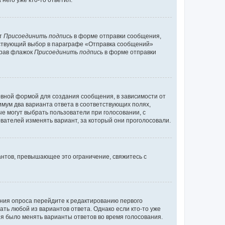
него уже кто-то ответил.
кт
Присоединить подпись
в форме отправки сообщения,
тствующий выбор в параграфе «Отправка сообщений»
брав флажок
Присоединить подпись
в форме отправки
вной формой для создания сообщения, в зависимости от
нимум два варианта ответа в соответствующих полях,
ые могут выбрать пользователи при голосовании, с
вателей изменять вариант, за который они проголосовали.
антов, превышающее это ограничение, свяжитесь с
ания опроса перейдите к редактированию первого
ать любой из вариантов ответа. Однако если кто-то уже
зя было менять варианты ответов во время голосования.