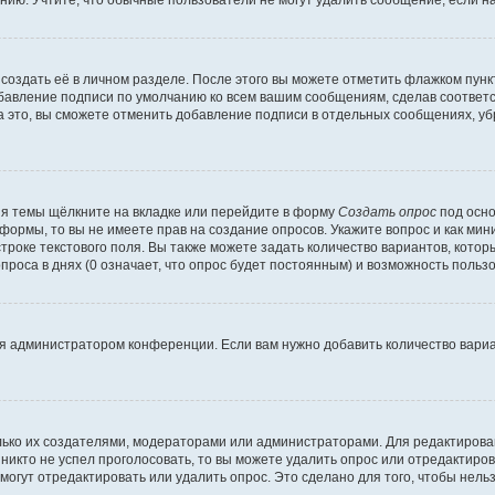
ию. Учтите, что обычные пользователи не могут удалить сообщение, если на 
создать её в личном разделе. После этого вы можете отметить флажком пун
обавление подписи по умолчанию ко всем вашим сообщениям, сделав соотве
а это, вы сможете отменить добавление подписи в отдельных сообщениях, у
я темы щёлкните на вкладке или перейдите в форму
Создать опрос
под осно
 формы, то вы не имеете прав на создание опросов. Укажите вопрос и как ми
троке текстового поля. Вы также можете задать количество вариантов, котор
оса в днях (0 означает, что опрос будет постоянным) и возможность пользо
я администратором конференции. Если вам нужно добавить количество вари
только их создателями, модераторами или администраторами. Для редактиров
 никто не успел проголосовать, то вы можете удалить опрос или отредактиров
огут отредактировать или удалить опрос. Это сделано для того, чтобы нель