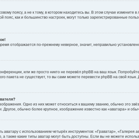
вому поясу, а не к тому, в котором находитесь вы. В этом случае измените в 
овой пояс, как и большинство настроек, могут только зарегистрированные пол
ое!
о время отображается по-прежнему неверное, значит, неправильно установле
онференции, или же просто никто не перевёл phpBB на ваш язык. Попробуйт
вого пакета не существует, то вы сами можете перевести phpBB на свой язы
ователя?
зображения. Одно из них может относиться к вашему званию, обычно это звёзд
. Другое, обычно более крупное, изображение известно как «аватара» и обы
ь аватару с использованием четырёх инструментов: «Граватар», «Галерея а
, а также какие типы аватар могут быть доступны. Если вы не можете испол