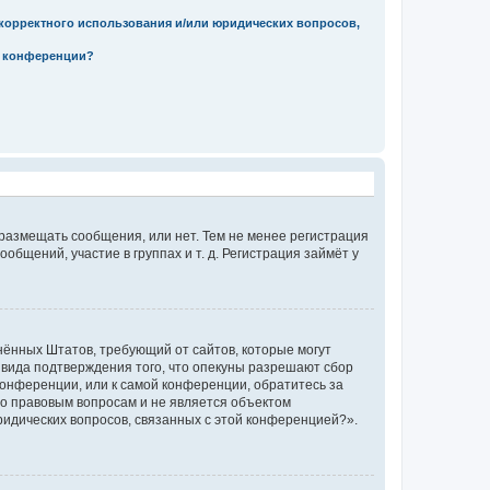
екорректного использования и/или юридических вопросов,
м конференции?
 размещать сообщения, или нет. Тем не менее регистрация
щений, участие в группах и т. д. Регистрация займёт у
единённых Штатов, требующий от сайтов, которые могут
 вида подтверждения того, что опекуны разрешают сбор
конференции, или к самой конференции, обратитесь за
по правовым вопросам и не является объектом
ридических вопросов, связанных с этой конференцией?».