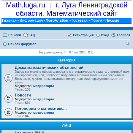
Math.luga.ru : г. Луга Ленинградской
области. Математический сайт
Главная
•
Информация
•
ФотоАльбом
•
Гостевая
•
Форум
•
Письмо
Ссылки
FAQ
Регистрация
Вход
Галерея
Список форумов
ои
Текущее время: Пт, 07 авг 2026, 0:25
ск
Категория
Доска математических объявлений
Здесь вы можете сформулировать математическую задачу, с которой вам
не справиться, или, наоборот, поделиться своим маленьким открытием.
Возможно, другие пользователи помогут вам или порадуются вместе с
вами...
Модератор:
модераторы
Темы:
105
Новости
Модератор:
модераторы
Темы:
519
Поговорим о математике...
Модератор:
модераторы
Темы:
84
ЛМШ