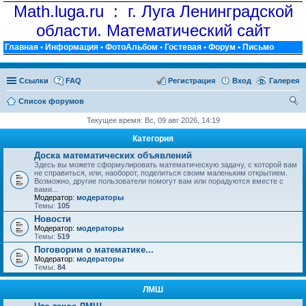
Math.luga.ru : г. Луга Ленинградской
области. Математический сайт
Главная
•
Информация
•
ФотоАльбом
•
Гостевая
•
Форум
•
Письмо
Ссылки
FAQ
Регистрация
Вход
Галерея
Список форумов
ои
Текущее время: Вс, 09 авг 2026, 14:19
ск
Категория
Доска математических объявлений
Здесь вы можете сформулировать математическую задачу, с которой вам
не справиться, или, наоборот, поделиться своим маленьким открытием.
Возможно, другие пользователи помогут вам или порадуются вместе с
вами...
Модератор:
модераторы
Темы:
105
Новости
Модератор:
модераторы
Темы:
519
Поговорим о математике...
Модератор:
модераторы
Темы:
84
ЛМШ