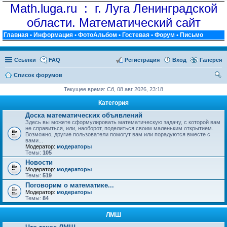
Math.luga.ru : г. Луга Ленинградской
области. Математический сайт
Главная
•
Информация
•
ФотоАльбом
•
Гостевая
•
Форум
•
Письмо
Ссылки
FAQ
Регистрация
Вход
Галерея
Список форумов
ои
Текущее время: Сб, 08 авг 2026, 23:18
ск
Категория
Доска математических объявлений
Здесь вы можете сформулировать математическую задачу, с которой вам
не справиться, или, наоборот, поделиться своим маленьким открытием.
Возможно, другие пользователи помогут вам или порадуются вместе с
вами...
Модератор:
модераторы
Темы:
105
Новости
Модератор:
модераторы
Темы:
519
Поговорим о математике...
Модератор:
модераторы
Темы:
84
ЛМШ