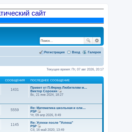
атический сайт
Регистрация
Вход
Галерея
Текущее время: Пт, 07 авг 2026, 20:17
СООБЩЕНИЯ
ПОСЛЕДНЕЕ СООБЩЕНИЕ
Привет от П.Ферма Любителям м…
1431
Виктор Сорокин
П
Вс, 21 янв 2024, 18:27
е
р
е
Re: Математика школьная и оли…
й
5559
PSP
т
П
Чт, 09 апр 2026, 8:49
и
е
к
р
п
Re: Успехи после "Успеха"
1145
е
о
PSP
й
П
с
Сб, 16 май 2020, 13:49
т