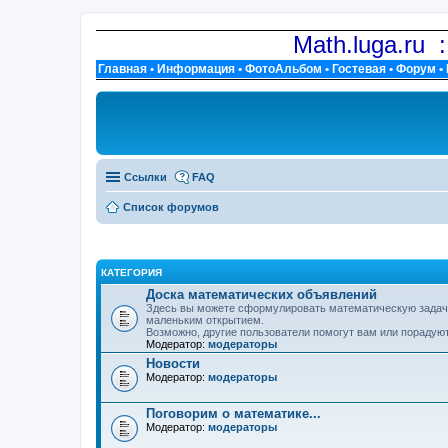
Math.luga.ru 
Главная
•
Информация
•
ФотоАльбом
•
Гостевая
•
Форум
•
Ссылки
FAQ
Список форумов
КАТЕГОРИЯ
Доска математических объявлений
Здесь вы можете сформулировать математическую задачу,
маленьким открытием.
Возможно, другие пользователи помогут вам или порадуют
Модератор:
модераторы
Новости
Модератор:
модераторы
Поговорим о математике...
Модератор:
модераторы