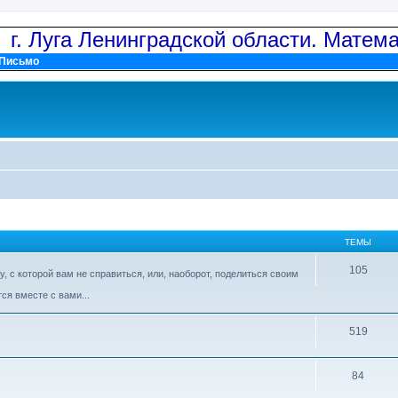
: г. Луга Ленинградской области. Матем
Письмо
ТЕМЫ
105
 с которой вам не справиться, или, наоборот, поделиться своим
ся вместе с вами...
519
84