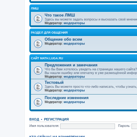
ЛМШ
Что такое ЛМШ
Здесь вы можете задать вопросы и высказать своё мнени
Модератор:
модераторы
РАЗДЕЛ ДЛЯ ОБЩЕНИЯ
Общение обо всем
Модератор:
модераторы
САЙТ MATH.LUGA.RU
Предложения и замечания
Что бы Вам хотелось увидеть на страницах нашего сайта?
Вы нашли ошибку или опечатку в уже размещённой инфор
Модератор:
модераторы
Тестовый
Здесь Вы можете просто что-либо написать, чтобы узнать
Модератор:
модераторы
Последние изменения
Модератор:
модераторы
ВХОД
•
РЕГИСТРАЦИЯ
Имя пользователя:
Пароль:
КТО СЕЙЧАС НА КОНФЕРЕНЦИИ