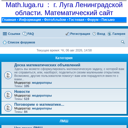
Math.luga.ru : г. Луга Ленинградской
области. Математический сайт
Главная
•
Информация
•
ФотоАльбом
•
Гостевая
•
Форум
•
Письмо
Ссылки
FAQ
Регистрация
Вход
Галерея
Список форумов
ои
Текущее время: Чт, 06 авг 2026, 14:58
ск
Категория
Доска математических объявлений
Здесь вы можете сформулировать математическую задачу, с которой вам
не справиться, или, наоборот, поделиться своим маленьким открытием.
Возможно, другие пользователи помогут вам или порадуются вместе с
вами...
Модератор:
модераторы
Темы:
105
Новости
Модератор:
модераторы
Темы:
519
Поговорим о математике...
Модератор:
модераторы
Темы:
84
ЛМШ