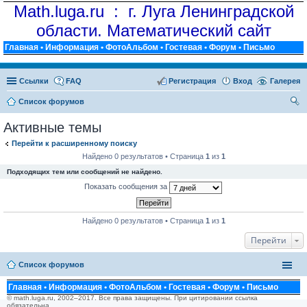
Math.luga.ru : г. Луга Ленинградской
области. Математический сайт
Главная
•
Информация
•
ФотоАльбом
•
Гостевая
•
Форум
•
Письмо
Ссылки
FAQ
Регистрация
Вход
Галерея
Список форумов
ои
Активные темы
ск
Перейти к расширенному поиску
Найдено 0 результатов • Страница
1
из
1
Подходящих тем или сообщений не найдено.
Показать сообщения за
Найдено 0 результатов • Страница
1
из
1
Перейти
Список форумов
Главная
•
Информация
•
ФотоАльбом
•
Гостевая
•
Форум
•
Письмо
© math.luga.ru, 2002–2017. Все права защищены. При цитировании ссылка
обязательна.