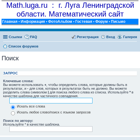
Math.luga.ru : г. Луга Ленинградской
области. Математический сайт
Главная
•
Информация
•
ФотоАльбом
•
Гостевая
•
Форум
•
Письмо
Ссылки
FAQ
Регистрация
Вход
Галерея
Список форумов
Поиск
ЗАПРОС
Ключевые слова:
Вы можете использовать
+
, чтобы определить слова, которые должны быть в
результатах, и
-
для слов, которых в результатах быть не должно. Вы можете
разделить слова символом
|
для поиска любого слова из списка. Используйте
*
в
качестве шаблона для частичного совпадения.
Искать все слова
Искать любое слово/поиск с языком запросов
Поиск по автору:
Используйте * в качестве шаблона.