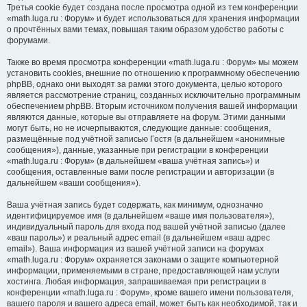
Третья cookie будет создана после просмотра одной из тем конференции
«math.luga.ru : Форум» и будет использоваться для хранения информации
о прочтённых вами темах, повышая таким образом удобство работы с
форумами.
Также во время просмотра конференции «math.luga.ru : Форум» мы можем
установить cookies, внешние по отношению к программному обеспечению
phpBB, однако они выходят за рамки этого документа, целью которого
является рассмотрение страниц, созданных исключительно программным
обеспечением phpBB. Вторым источником получения вашей информации
являются данные, которые вы отправляете на форум. Этими данными
могут быть, но не исчерпываются, следующие данные: сообщения,
размещённые под учётной записью Гостя (в дальнейшем «анонимные
сообщения»), данные, указанные при регистрации в конференции
«math.luga.ru : Форум» (в дальнейшем «ваша учётная запись») и
сообщения, оставленные вами после регистрации и авторизации (в
дальнейшем «ваши сообщения»).
Ваша учётная запись будет содержать, как минимум, однозначно
идентифицируемое имя (в дальнейшем «ваше имя пользователя»),
индивидуальный пароль для входа под вашей учётной записью (далее
«ваш пароль») и реальный адрес email (в дальнейшем «ваш адрес
email»). Ваша информация из вашей учётной записи на форумах
«math.luga.ru : Форум» охраняется законами о защите компьютерной
информации, применяемыми в стране, предоставляющей нам услуги
хостинга. Любая информация, запрашиваемая при регистрации в
конференции «math.luga.ru : Форум», кроме вашего имени пользователя,
вашего пароля и вашего адреса email, может быть как необходимой, так и