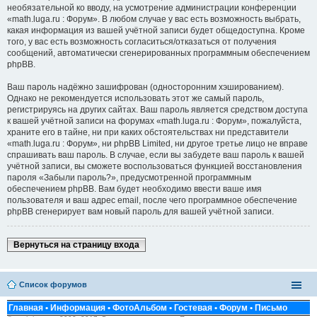
необязательной ко вводу, на усмотрение администрации конференции
«math.luga.ru : Форум». В любом случае у вас есть возможность выбрать,
какая информация из вашей учётной записи будет общедоступна. Кроме
того, у вас есть возможность согласиться/отказаться от получения
сообщений, автоматически сгенерированных программным обеспечением
phpBB.
Ваш пароль надёжно зашифрован (односторонним хэшированием).
Однако не рекомендуется использовать этот же самый пароль,
регистрируясь на других сайтах. Ваш пароль является средством доступа
к вашей учётной записи на форумах «math.luga.ru : Форум», пожалуйста,
храните его в тайне, ни при каких обстоятельствах ни представители
«math.luga.ru : Форум», ни phpBB Limited, ни другое третье лицо не вправе
спрашивать ваш пароль. В случае, если вы забудете ваш пароль к вашей
учётной записи, вы сможете воспользоваться функцией восстановления
пароля «Забыли пароль?», предусмотренной программным
обеспечением phpBB. Вам будет необходимо ввести ваше имя
пользователя и ваш адрес email, после чего программное обеспечение
phpBB сгенерирует вам новый пароль для вашей учётной записи.
Вернуться на страницу входа
Список форумов
Главная
•
Информация
•
ФотоАльбом
•
Гостевая
•
Форум
•
Письмо