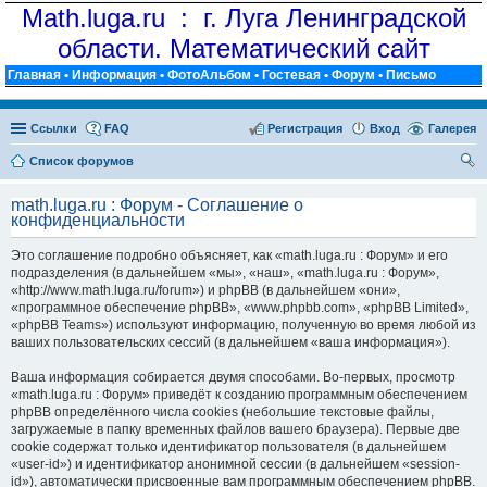
Math.luga.ru : г. Луга Ленинградской
области. Математический сайт
Главная
•
Информация
•
ФотоАльбом
•
Гостевая
•
Форум
•
Письмо
Ссылки
FAQ
Регистрация
Вход
Галерея
Список форумов
ои
math.luga.ru : Форум - Соглашение о
ск
конфиденциальности
Это соглашение подробно объясняет, как «math.luga.ru : Форум» и его
подразделения (в дальнейшем «мы», «наш», «math.luga.ru : Форум»,
«http://www.math.luga.ru/forum») и phpBB (в дальнейшем «они»,
«программное обеспечение phpBB», «www.phpbb.com», «phpBB Limited»,
«phpBB Teams») используют информацию, полученную во время любой из
ваших пользовательских сессий (в дальнейшем «ваша информация»).
Ваша информация собирается двумя способами. Во-первых, просмотр
«math.luga.ru : Форум» приведёт к созданию программным обеспечением
phpBB определённого числа cookies (небольшие текстовые файлы,
загружаемые в папку временных файлов вашего браузера). Первые две
cookie содержат только идентификатор пользователя (в дальнейшем
«user-id») и идентификатор анонимной сессии (в дальнейшем «session-
id»), автоматически присвоенные вам программным обеспечением phpBB.