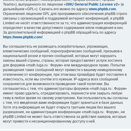
Teams»), выпущенного по лицензии «
GNU General Public License v2
» (в
дальнейшем «GPL»). Скачать его можно по адресу
www.phpbb.com
.
Ограничения лицензии GPL для программного обеспечения phpBB строго
связаны с организацией и поддержкой интернет-конференций, и phpBB
Limited не несёт ответственности за то, что администрация конференций
определяет в качестве допустимого содержания и/или поведения в них.
За дополнительной информацией о phpBB обращайтесь по адресу
https://www.phpbb.com/
.
Вы соглашаетесь не размещать оскорбительных, угрожающих,
клеветнических сообщений, порнографических сообщений, призывов к
национальной розни и прочих сообщений, которые могут нарушить
законы вашей страны, страны, которая предоставляет услуги хостинга
для форумов «math.luga.ru : Форум» или международное право. Попытки
размещения таких сообщений могут привести к вашему немедленному
отключению от конференции, при этом ваш провайдер будет поставлен в
известность, если мы сочтём это нужным. IP-адреса всех сообщений
сохраняются для возможности проведения такой политики. Вы
соглашаетесь с тем, что администраторы форумов «math.luga.ru : Форум»
имеют право удалить, отредактировать, перенести или закрыть любую
тему в любое время по своему усмотрению. Как пользователь вы согласны
с тем, что введённая вами информация будет храниться в базе данных.
Хотя эта информация не будет открыта третьим лицам без вашего
разрешения, ни администрация конференции «math.luga.ru : Форум», ни
phpBB Limited не может быть ответственна за действия хакеров, которые
могут привести к несанкционированному доступу к ней.