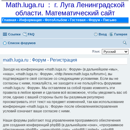
Math.luga.ru : г. Луга Ленинградской
области. Математический сайт
Главная
•
Информация
•
ФотоАльбом
•
Гостевая
•
Форум
•
Письмо
Ссылки
FAQ
Вход
Галерея
Список форумов
ои
Язык:
ск
math.luga.ru : Форум - Регистрация
Заходя на конференцию «math.luga.ru : Форум» (в дальнейшем «мы»,
«наш», «math.luga.ru : Форум», «http://www.math.luga.ru/forum»), вы
подтверждаете своё согласие со следующими условиями. Если вы не
согласны с ними, пожалуйста, не заходите и не пользуйтесь форумами
«math.luga.ru : Форум». Мы оставляем за собой право изменять эти
правила в любое время и сделаем всё возможное, чтобы уведомить вас об
этом, однако с вашей стороны было бы разумным регулярно
просматривать этот текст на предмет изменений, так как использование
конференции «math.luga.ru : Форум» после обновления/исправления
условий означает ваше согласие с ними.
Наши форумы работают под управлением программного обеспечения
для создания конференций phpBB (в дальнейшем «они», «программное
обеспечение phpBB», «www.phpbb.com», «phpBB Limited», «phpBB