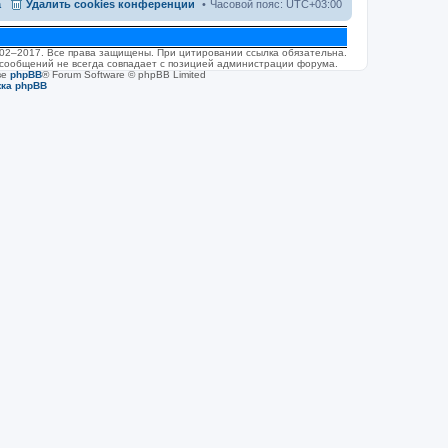
а
Удалить cookies конференции
Часовой пояс:
UTC+03:00
л
е
д
н
2002–2017. Все права защищены. При цитировании ссылка обязательна.
е
 сообщений не всегда совпадает с позицией администрации форума.
м
ве
phpBB
® Forum Software © phpBB Limited
у
жка phpBB
с
о
о
б
щ
е
н
и
ю