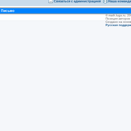
Связаться с администрацией
Наша команд
•
Письмо
© math.luga.ru, 
Позиция авторов
Создано на осно
Русская поддер