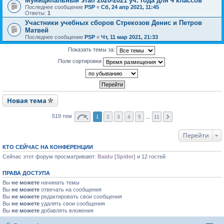
Муниципальный этап 2020-2021 уч. года для 4 классов
Последнее сообщение
PSP
«
Сб, 24 апр 2021, 11:45
Ответы:
1
Участники учебных сборов Стрекозов Денис и Петров
Матвей
Последнее сообщение
PSP
«
Чт, 11 мар 2021, 21:33
Показать темы за:
Поле сортировки
Новая тема
519 тем
1
2
3
4
5
…
11
Перейти
КТО СЕЙЧАС НА КОНФЕРЕНЦИИ
Сейчас этот форум просматривают:
Baidu [Spider]
и 12 гостей
ПРАВА ДОСТУПА
Вы
не можете
начинать темы
Вы
не можете
отвечать на сообщения
Вы
не можете
редактировать свои сообщения
Вы
не можете
удалять свои сообщения
Вы
не можете
добавлять вложения