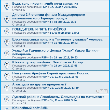
Беда, коль пироги начнёт печи сапожник
Последнее сообщение
PSP
«
Сб, 06 апр 2019, 8:15
Ответы:
5
Диплом 2-й степени финала Международного
математического Турнира городов
Последнее сообщение
PSP
«
Вт, 02 апр 2019, 9:32
Ответы:
2
ПОБЕДИТЕЛЬ И ПЯТЬ ПРИЗЁРОВ
Последнее сообщение
PSP
«
Вс, 03 фев 2019, 13:42
Шестиклассники попали в "интеллектуальные" жернова
Последнее сообщение
PSP
«
Чт, 31 янв 2019, 10:43
Ответы:
4
Учащийся Гатчинского Центра "Успех" Ушков Даниил -
победитель
Последнее сообщение
PSP
«
Вт, 29 янв 2019, 20:53
Южный турнир матбоёв. Ленобласть. Позор.
Последнее сообщение
PSP
«
Пт, 28 сен 2018, 17:55
Ответы:
1
Наш ученик Арефьев Сергей прославил Россию
Последнее сообщение
PSP
«
Сб, 21 апр 2018, 13:51
Ответы:
1
А как дела по другим предметам?
Последнее сообщение
PSP
«
Ср, 01 мар 2017, 13:39
Ответы:
20
1
2
Лужский район и Ленобласть. Олимпиады по математике
Последнее сообщение
PSP
«
Пн, 11 янв 2016, 9:24
Ответы:
12
Юбилейный слёт ЗМШ