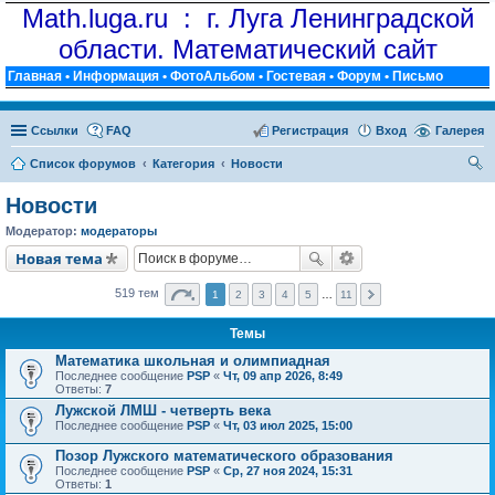
Math.luga.ru : г. Луга Ленинградской
области. Математический сайт
Главная
•
Информация
•
ФотоАльбом
•
Гостевая
•
Форум
•
Письмо
Ссылки
FAQ
Регистрация
Вход
Галерея
Список форумов
Категория
Новости
ои
Новости
ск
Модератор:
модераторы
Новая тема
519 тем
1
2
3
4
5
…
11
Темы
Математика школьная и олимпиадная
Последнее сообщение
PSP
«
Чт, 09 апр 2026, 8:49
Ответы:
7
Лужской ЛМШ - четверть века
Последнее сообщение
PSP
«
Чт, 03 июл 2025, 15:00
Позор Лужского математического образования
Последнее сообщение
PSP
«
Ср, 27 ноя 2024, 15:31
Ответы:
1