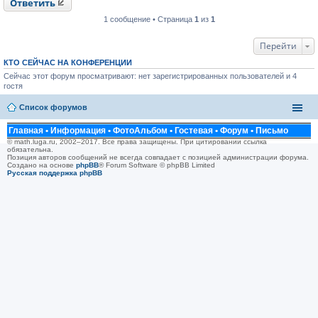
Ответить
и
е
1 сообщение • Страница
1
из
1
Перейти
КТО СЕЙЧАС НА КОНФЕРЕНЦИИ
Сейчас этот форум просматривают: нет зарегистрированных пользователей и 4
гостя
Список форумов
Главная
•
Информация
•
ФотоАльбом
•
Гостевая
•
Форум
•
Письмо
© math.luga.ru, 2002–2017. Все права защищены. При цитировании ссылка
обязательна.
Позиция авторов сообщений не всегда совпадает с позицией администрации форума.
Создано на основе
phpBB
® Forum Software © phpBB Limited
Русская поддержка phpBB