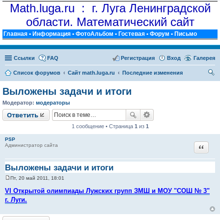
Math.luga.ru : г. Луга Ленинградской
области. Математический сайт
Главная
•
Информация
•
ФотоАльбом
•
Гостевая
•
Форум
•
Письмо
Ссылки
FAQ
Регистрация
Вход
Галерея
Список форумов
Сайт math.luga.ru
Последние изменения
ои
Выложены задачи и итоги
ск
Модератор:
модераторы
Ответить
1 сообщение • Страница
1
из
1
PSP
Цитат
Администратор сайта
Выложены задачи и итоги
Пт, 20 май 2011, 18:01
С
о
VI Открытой олимпиады Лужских групп ЗМШ и МОУ "СОШ № 3"
о
г. Луги.
б
щ
е
н