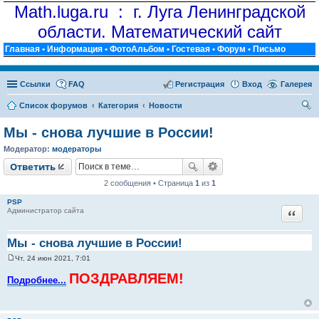
Math.luga.ru : г. Луга Ленинградской
области. Математический сайт
Главная
•
Информация
•
ФотоАльбом
•
Гостевая
•
Форум
•
Письмо
Ссылки
FAQ
Регистрация
Вход
Галерея
Список форумов
Категория
Новости
ои
Мы - снова лучшие в России!
ск
Модератор:
модераторы
Ответить
2 сообщения • Страница
1
из
1
PSP
Цитат
Администратор сайта
Мы - снова лучшие в России!
Чт, 24 июн 2021, 7:01
С
о
ПОЗДРАВЛЯЕМ!
Подробнее...
о
б
щ
е
н