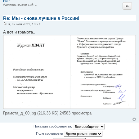
PSP
и
Цитат
Администратор сайта
е
Re: Мы - снова лучшие в России!
Вт, 02 ноя 2021, 13:27
С
о
А вот и грамота...
о
б
щ
е
н
и
е
Грамота_д_60.jpg (216.33 КБ) 24583 просмотра
Показать сообщения за:
Поле сортировки