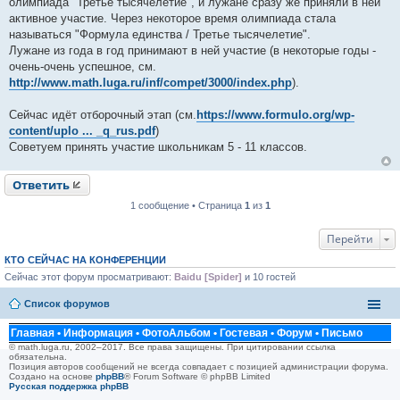
олимпиада "Третье тысячелетие", и лужане сразу же приняли в ней
б
щ
активное участие. Через некоторое время олимпиада стала
е
называться "Формула единства / Третье тысячелетие".
н
и
Лужане из года в год принимают в ней участие (в некоторые годы -
е
очень-очень успешное, см.
http://www.math.luga.ru/inf/compet/3000/index.php
).
Сейчас идёт отборочный этап (см.
https://www.formulo.org/wp-
content/uplo ... _q_rus.pdf
)
Советуем принять участие школьникам 5 - 11 классов.
Ответить
1 сообщение • Страница
1
из
1
Перейти
КТО СЕЙЧАС НА КОНФЕРЕНЦИИ
Сейчас этот форум просматривают:
Baidu [Spider]
и 10 гостей
Список форумов
Главная
•
Информация
•
ФотоАльбом
•
Гостевая
•
Форум
•
Письмо
© math.luga.ru, 2002–2017. Все права защищены. При цитировании ссылка
обязательна.
Позиция авторов сообщений не всегда совпадает с позицией администрации форума.
Создано на основе
phpBB
® Forum Software © phpBB Limited
Русская поддержка phpBB