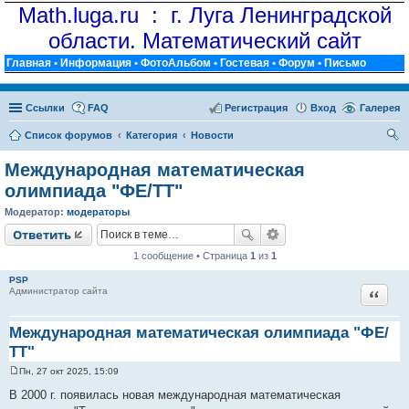
Math.luga.ru : г. Луга Ленинградской
области. Математический сайт
Главная
•
Информация
•
ФотоАльбом
•
Гостевая
•
Форум
•
Письмо
Ссылки
FAQ
Регистрация
Вход
Галерея
Список форумов
Категория
Новости
ои
Международная математическая
ск
олимпиада "ФЕ/ТТ"
Модератор:
модераторы
Ответить
1 сообщение • Страница
1
из
1
PSP
Цитат
Администратор сайта
Международная математическая олимпиада "ФЕ/
ТТ"
Пн, 27 окт 2025, 15:09
С
о
В 2000 г. появилась новая международная математическая
о